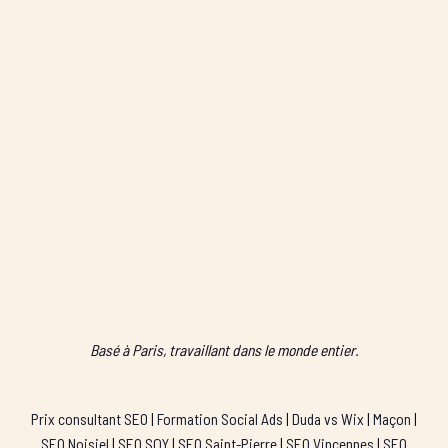
Basé à Paris, travaillant dans le monde entier.
Prix consultant SEO
|
Formation Social Ads
|
Duda vs Wix
|
Maçon
|
SEO Noisiel
|
SEO SQY
|
SEO Saint-Pierre
|
SEO Vincennes
|
SEO