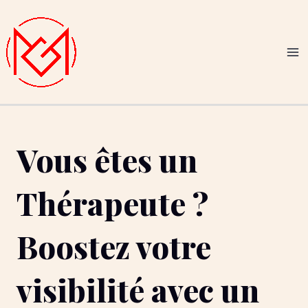
Aller
Navigation
MA
au
de
ME
contenu
l’article
Vous êtes un
Thérapeute ?
Boostez votre
visibilité avec un